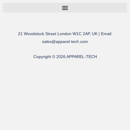
跳
至
内
容
21 Woodstock Street London W1C 2AP, UK | Email:
sales@apparel-tech.com
Copyright © 2026 APPAREL-TECH